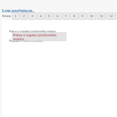
E-mail: avex@jedna.net
Strana:
1
2
3
4
5
6
7
8
9
10
11
12
Pokus o regulaci pračkového motoru
Pokus o regulaci pračkového
motoru
Regulace motoru z pračky