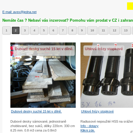
E-mail: avex@jedna.net
Nemáte čas ? Nebaví vás inzerovat? Pomohu vám prodat v CZ i zahranič
1
2
3
4
5
6
7
8
9
10
11
12
13
Dubové desky suché 15 let v dílně.
Uhlové frézy stopkové
Dubové desky suché 15 let v dílně.
Uhlové frézy stopkové
Dubové desky sámované, jednostraně
Radiusové nepoužité HSS na srážen
zhoblované, bez suků, délky 220cm. 330 cm
Info - dotazy
tl.25 mm. 0.8 m3 cena za 0.8m3
Klikni zde.
C