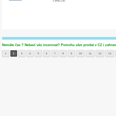
Cena:130
Nemáte čas ? Nebaví vás inzerovat? Pomohu vám prodat v CZ i zahrani
1
2
3
4
5
6
7
8
9
10
11
12
13