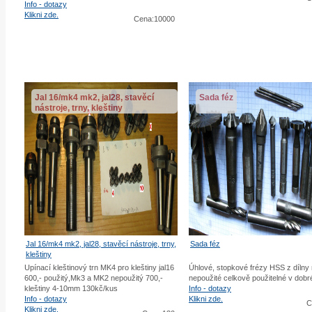
Info - dotazy
Klikni zde.
Cena:10000
Jal 16/mk4 mk2, jal28, stavěcí
Sada féz
nástroje, trny, kleštiny
Jal 16/mk4 mk2, jal28, stavěcí nástroje, trny,
Sada féz
kleštiny
Upínací kleštinový trn MK4 pro kleštiny jal16
Úhlové, stopkové frézy HSS z dílny
600,- použitý,Mk3 a MK2 nepoužitý 700,-
nepoužité celkově použitelné v dob
kleštiny 4-10mm 130kč/kus
Info - dotazy
Info - dotazy
Klikni zde.
C
Klikni zde.