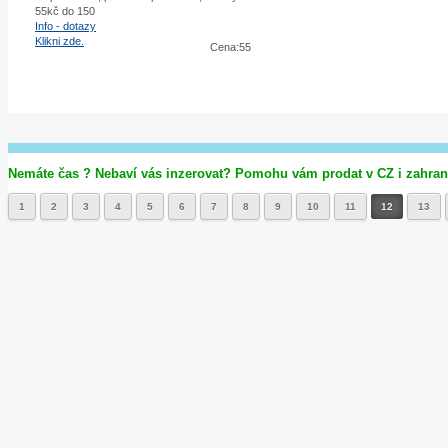
55kč do 150
Info - dotazy
Klikni zde.
Cena:55
Nemáte čas ? Nebaví vás inzerovat? Pomohu vám prodat v CZ i zahrani
1
2
3
4
5
6
7
8
9
10
11
12
13