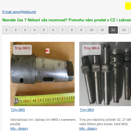
E-mail: avex@jedna.net
Nemáte čas ? Nebaví vás inzerovat? Pomohu vám prodat v CZ i zahranič
1
2
3
4
5
6
7
8
9
10
11
12
13
Trny MK5
Trny MK4
Trny MK5
Trny MK4
Vykružovací trn .Upínací trn MK5 s kamenem,
Trny pro nástrčný průměr 32, 27 d
použitý
nebo 60mm péro konec závit M16,
Info - dotazy
Info - dotazy