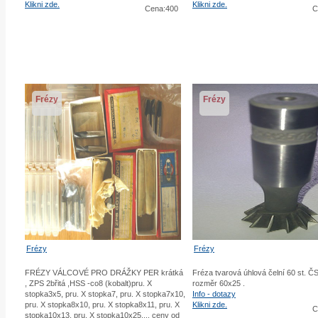
Klikni zde.
Klikni zde.
Cena:400
C
Frézy
Frézy
Frézy
Frézy
FRÉZY VÁLCOVÉ PRO DRÁŽKY PER krátká
Fréza tvarová úhlová čelní 60 st. 
, ZPS 2břitá ,HSS -co8 (kobalt)pru. X
rozměr 60x25 .
stopka3x5, pru. X stopka7, pru. X stopka7x10,
Info - dotazy
pru. X stopka8x10, pru. X stopka8x11, pru. X
Klikni zde.
C
stopka10x13, pru. X stopka10x25,... ceny od